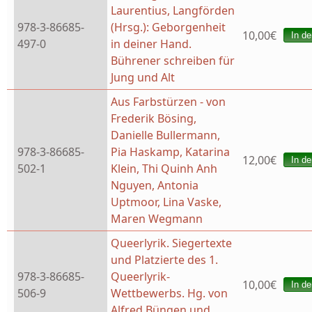
Laurentius, Langförden
978-3-86685-
(Hrsg.): Geborgenheit
10,00€
497-0
in deiner Hand.
Bührener schreiben für
Jung und Alt
Aus Farbstürzen - von
Frederik Bösing,
Danielle Bullermann,
978-3-86685-
Pia Haskamp, Katarina
12,00€
502-1
Klein, Thi Quinh Anh
Nguyen, Antonia
Uptmoor, Lina Vaske,
Maren Wegmann
Queerlyrik. Siegertexte
und Platzierte des 1.
978-3-86685-
Queerlyrik-
10,00€
506-9
Wettbewerbs. Hg. von
Alfred Büngen und