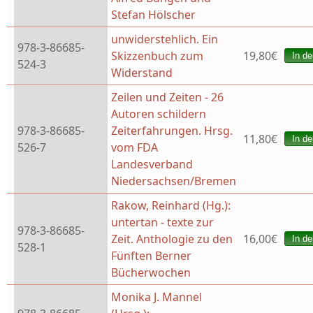
Stefan Hölscher
unwiderstehlich. Ein
978-3-86685-
Skizzenbuch zum
19,80€
524-3
Widerstand
Zeilen und Zeiten - 26
Autoren schildern
978-3-86685-
Zeiterfahrungen. Hrsg.
11,80€
526-7
vom FDA
Landesverband
Niedersachsen/Bremen
Rakow, Reinhard (Hg.):
untertan - texte zur
978-3-86685-
Zeit. Anthologie zu den
16,00€
528-1
Fünften Berner
Bücherwochen
Monika J. Mannel