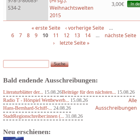
978-3-86685-
(Hrsg.):
3,00€
534-2
Weihnachtswelten
2015
« erste Seite
‹ vorherige Seite
…
Seiten
6
7
8
9
10
11
12
13
14
…
nächste Seite
›
letzte Seite »
Suche
Suchformular
Bald endende Ausschreibungen:
Literaturblätter der...
15.08.26
Beiträge für den nächsten...
15.08.26
Alle
Radio T - Hörspiel Wettbewerb...
15.08.26
Ausschreibungen
Hans-Bernhard-Schiff-...
24.08.26
StadtRegionschreiber:innen (...
31.08.26
Neu erschienen: