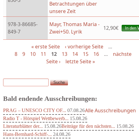
850-3
Betrachtungen über
unsere Zeit
978-3-86685-
Mayr, Thomas Maria -
12,90€
849-7
Zwei+50. Lyrik
« erste Seite
‹ vorherige Seite
…
Seiten
8
9
10
11
12
13
14
15
16
…
nächste
Seite ›
letzte Seite »
Suche
Suchformular
Bald endende Ausschreibungen:
Alle Ausschreibungen
PRAG – UNESCO CITY OF...
07.08.26
Radio T - Hörspiel Wettbewerb...
15.08.26
Literaturblätter der...
15.08.26
Beiträge für den nächsten...
15.08.26
Hans-Bernhard-Schiff-...
24.08.26