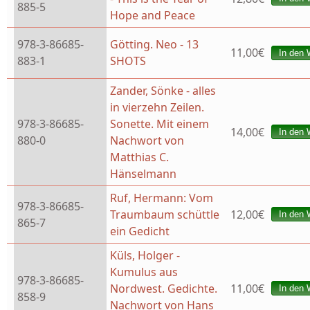
885-5
Hope and Peace
978-3-86685-
Götting. Neo - 13
11,00€
883-1
SHOTS
Zander, Sönke - alles
in vierzehn Zeilen.
978-3-86685-
Sonette. Mit einem
14,00€
880-0
Nachwort von
Matthias C.
Hänselmann
Ruf, Hermann: Vom
978-3-86685-
Traumbaum schüttle
12,00€
865-7
ein Gedicht
Küls, Holger -
Kumulus aus
978-3-86685-
Nordwest. Gedichte.
11,00€
858-9
Nachwort von Hans