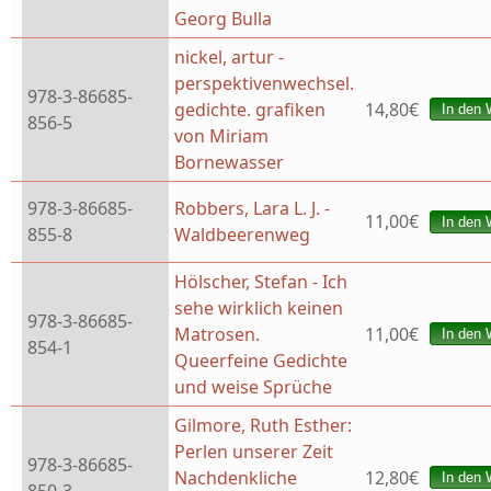
Georg Bulla
nickel, artur -
perspektivenwechsel.
978-3-86685-
gedichte. grafiken
14,80€
856-5
von Miriam
Bornewasser
978-3-86685-
Robbers, Lara L. J. -
11,00€
855-8
Waldbeerenweg
Hölscher, Stefan - Ich
sehe wirklich keinen
978-3-86685-
Matrosen.
11,00€
854-1
Queerfeine Gedichte
und weise Sprüche
Gilmore, Ruth Esther:
Perlen unserer Zeit
978-3-86685-
Nachdenkliche
12,80€