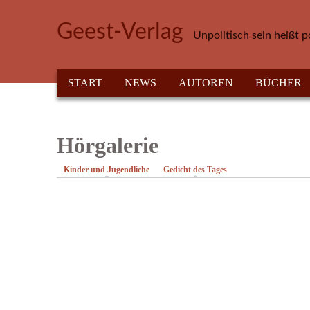
Direkt zum Inhalt
Geest-Verlag
Unpolitisch sein heißt p
HAUPTMENÜ
START
NEWS
AUTOREN
BÜCHER
Hörgalerie
Kinder und Jugendliche
Gedicht des Tages