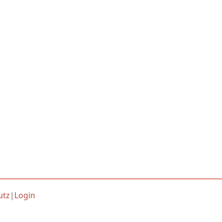
utz
|
Login