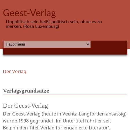
Direkt zum Inhalt
Geest-Verlag
Unpolitisch sein heißt politisch sein, ohne es zu
merken. (Rosa Luxemburg)
HAUPTMENÜ
Der Verlag
Sie sind hier
Verlagsgrundsätze
Der Geest-Verlag
Der Geest-Verlag (heute in Vechta-Langförden ansässig)
wurde 1998 gegründet. Im Untertitel führt er seit
Beginn den Titel ‚Verlag für engagierte Literatur‘.