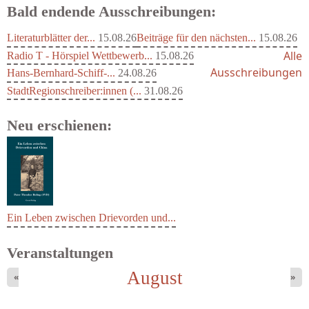
Bald endende Ausschreibungen:
Literaturblätter der...
15.08.26
Beiträge für den nächsten...
15.08.26
Alle
Radio T - Hörspiel Wettbewerb...
15.08.26
Ausschreibungen
Hans-Bernhard-Schiff-...
24.08.26
StadtRegionschreiber:innen (...
31.08.26
Neu erschienen:
Ein Leben zwischen Drievorden und...
Veranstaltungen
August
«
»