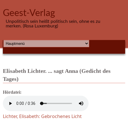
Direkt zum Inhalt
Geest-Verlag
Unpolitisch sein heißt politisch sein, ohne es zu
merken. (Rosa Luxemburg)
HAUPTMENÜ
Elisabeth Lichter. ... sagt Anna (Gedicht des
Tages)
Hördatei:
Lichter, Elisabeth: Gebrochenes Licht