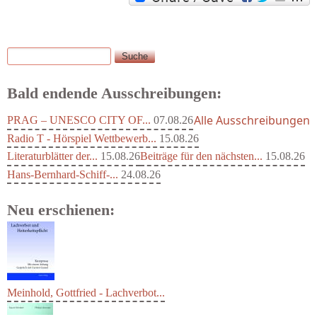
Suche
Suchformular
Bald endende Ausschreibungen:
Alle Ausschreibungen
PRAG – UNESCO CITY OF...
07.08.26
Radio T - Hörspiel Wettbewerb...
15.08.26
Literaturblätter der...
15.08.26
Beiträge für den nächsten...
15.08.26
Hans-Bernhard-Schiff-...
24.08.26
Neu erschienen:
Meinhold, Gottfried - Lachverbot...