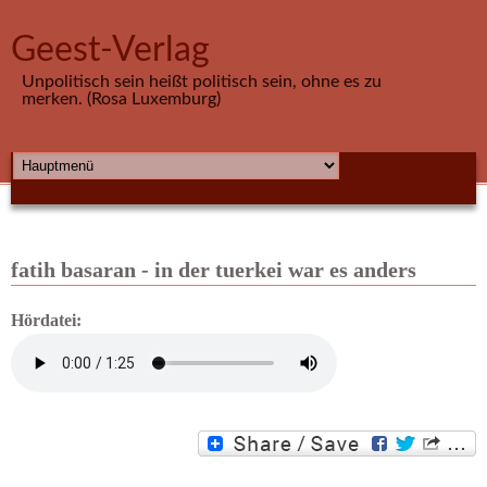
Direkt zum Inhalt
Geest-Verlag
Unpolitisch sein heißt politisch sein, ohne es zu
merken. (Rosa Luxemburg)
HAUPTMENÜ
fatih basaran - in der tuerkei war es anders
Hördatei: