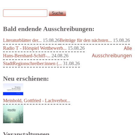
Suche
Suchformular
Bald endende Ausschreibungen:
Literaturblätter der...
15.08.26
Beiträge für den nächsten...
15.08.26
Alle
Radio T - Hörspiel Wettbewerb...
15.08.26
Ausschreibungen
Hans-Bernhard-Schiff-...
24.08.26
StadtRegionschreiber:innen (...
31.08.26
Neu erschienen:
Meinhold, Gottfried - Lachverbot...
Veranstaltungen