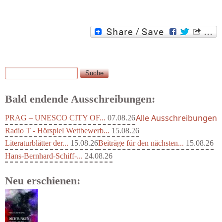
Suche
Suchformular
Bald endende Ausschreibungen:
Alle Ausschreibungen
PRAG – UNESCO CITY OF...
07.08.26
Radio T - Hörspiel Wettbewerb...
15.08.26
Literaturblätter der...
15.08.26
Beiträge für den nächsten...
15.08.26
Hans-Bernhard-Schiff-...
24.08.26
Neu erschienen: