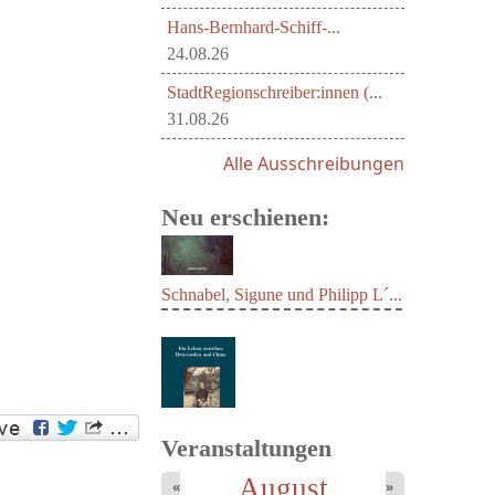
Hans-Bernhard-Schiff-...
24.08.26
StadtRegionschreiber:innen (...
31.08.26
Alle Ausschreibungen
Neu erschienen:
Schnabel, Sigune und Philipp L´...
Veranstaltungen
August
«
»