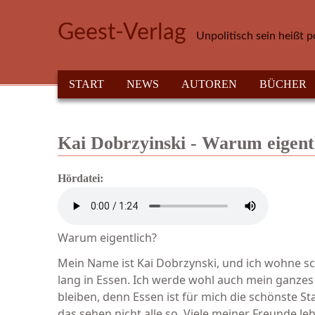
Direkt zum Inhalt
Geest-Verlag
Unpolitisch sein heißt p
HAUPTMENÜ
START
NEWS
AUTOREN
BÜCHER
Kai Dobrzyinski - Warum eigentl
Hördatei:
Warum eigentlich?
Mein Name ist Kai Dobrzynski, und ich wohne 
lang in Essen. Ich werde wohl auch mein ganze
bleiben, denn Essen ist für mich die schönste S
das sehen nicht alle so. Viele meiner Freunde l