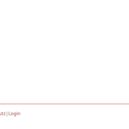
utz
|
Login