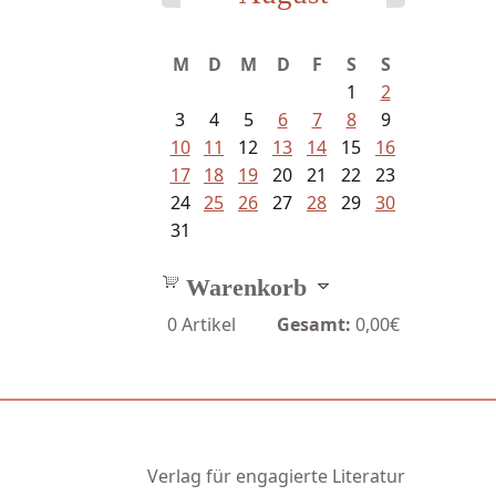
Ein Leben zwischen Drievorden
M
D
M
D
F
S
S
und...
1
2
3
4
5
6
7
8
9
10
11
12
13
14
15
16
17
18
19
20
21
22
23
24
25
26
27
28
29
30
31
Warenkorb
0
Artikel
Gesamt:
0,00€
Verlag für engagierte Literatur