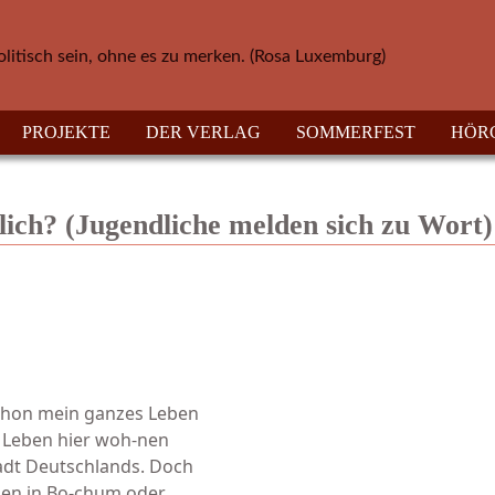
olitisch sein, ohne es zu merken. (Rosa Luxemburg)
PROJEKTE
DER VERLAG
SOMMERFEST
HÖR
ich? (Jugendliche melden sich zu Wort)
schon mein ganzes Leben
s Leben hier woh-nen
tadt Deutschlands. Doch
eben in Bo-chum oder