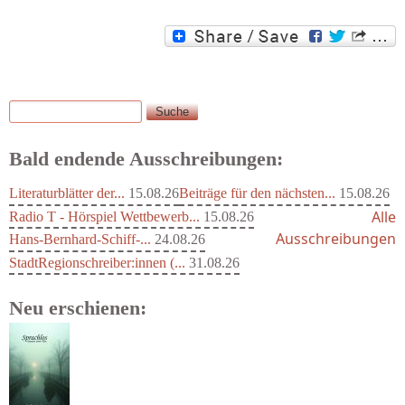
Suche
Suchformular
Bald endende Ausschreibungen:
Literaturblätter der...
15.08.26
Beiträge für den nächsten...
15.08.26
Alle
Radio T - Hörspiel Wettbewerb...
15.08.26
Ausschreibungen
Hans-Bernhard-Schiff-...
24.08.26
StadtRegionschreiber:innen (...
31.08.26
Neu erschienen: