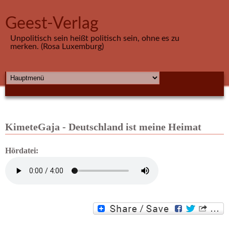
Direkt zum Inhalt
Geest-Verlag
Unpolitisch sein heißt politisch sein, ohne es zu
merken. (Rosa Luxemburg)
HAUPTMENÜ
KimeteGaja - Deutschland ist meine Heimat
Hördatei: