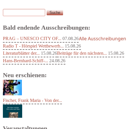
Suche
Suchformular
Bald endende Ausschreibungen:
Alle Ausschreibungen
PRAG – UNESCO CITY OF...
07.08.26
Radio T - Hörspiel Wettbewerb...
15.08.26
Literaturblätter der...
15.08.26
Beiträge für den nächsten...
15.08.26
Hans-Bernhard-Schiff-...
24.08.26
Neu erschienen:
Fischer, Frank Maria - Von der...
Veranstaltungen