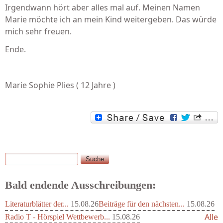
Irgendwann hört aber alles mal auf. Meinen Namen
Marie möchte ich an mein Kind weitergeben. Das würde
mich sehr freuen.
Ende.
Marie Sophie Plies ( 12 Jahre )
Suche
Suchformular
Bald endende Ausschreibungen:
Literaturblätter der...
15.08.26
Beiträge für den nächsten...
15.08.26
Alle
Radio T - Hörspiel Wettbewerb...
15.08.26