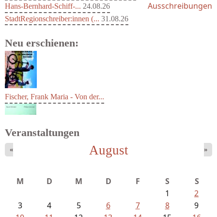
Ausschreibungen
Hans-Bernhard-Schiff-...
24.08.26
StadtRegionschreiber:innen (...
31.08.26
Neu erschienen:
Fischer, Frank Maria - Von der...
Veranstaltungen
August
«
»
Schnabel, Sigune und Philipp L´...
M
D
M
D
F
S
S
1
2
3
4
5
6
7
8
9