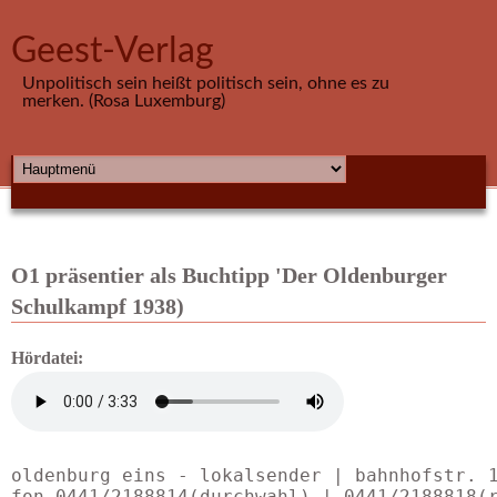
Direkt zum Inhalt
Geest-Verlag
Unpolitisch sein heißt politisch sein, ohne es zu
merken. (Rosa Luxemburg)
HAUPTMENÜ
O1 präsentier als Buchtipp 'Der Oldenburger
Schulkampf 1938)
Hördatei:
oldenburg eins - lokalsender | bahnhofstr. 1