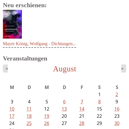
Neu erschienen:
Mayer König, Wolfgang - Dichtungen...
Veranstaltungen
August
«
»
M
D
M
D
F
S
S
1
2
3
4
5
6
7
8
9
10
11
12
13
14
15
16
17
18
19
20
21
22
23
24
25
26
27
28
29
30