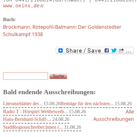
www.oeins.de
(link is external)
Buch:
Brockmann, Rötepohl-Balmann: Der Goldenstedter
Schulkampf 1938
Suche
Suchformular
Bald endende Ausschreibungen:
Literaturblätter der...
15.08.26
Beiträge für den nächsten...
15.08.26
Alle
Radio T - Hörspiel Wettbewerb...
15.08.26
Ausschreibungen
Hans-Bernhard-Schiff-...
24.08.26
StadtRegionschreiber:innen (...
31.08.26