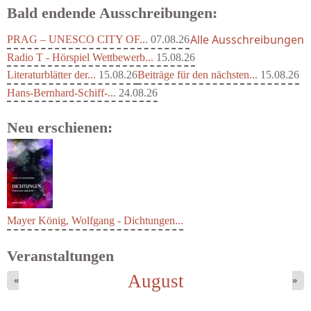
Bald endende Ausschreibungen:
Alle Ausschreibungen
PRAG – UNESCO CITY OF...
07.08.26
Radio T - Hörspiel Wettbewerb...
15.08.26
Literaturblätter der...
15.08.26
Beiträge für den nächsten...
15.08.26
Hans-Bernhard-Schiff-...
24.08.26
Neu erschienen:
Mayer König, Wolfgang - Dichtungen...
Veranstaltungen
August
«
»