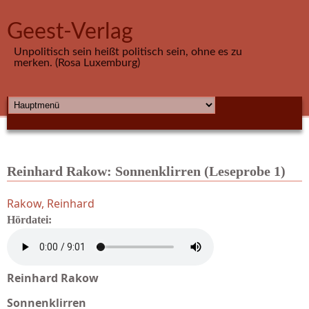
Direkt zum Inhalt
Geest-Verlag
Unpolitisch sein heißt politisch sein, ohne es zu
merken. (Rosa Luxemburg)
HAUPTMENÜ
Reinhard Rakow: Sonnenklirren (Leseprobe 1)
Rakow, Reinhard
Hördatei:
Reinhard Rakow
Sonnenklirren