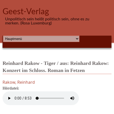
Direkt zum Inhalt
Geest-Verlag
Unpolitisch sein heißt politisch sein, ohne es zu
merken. (Rosa Luxemburg)
HAUPTMENÜ
Reinhard Rakow - Tiger / aus: Reinhard Rakow:
Konzert im Schloss. Roman in Fetzen
Rakow, Reinhard
Hördatei: