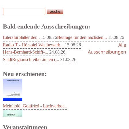
Suche
Suchformular
Bald endende Ausschreibungen:
Literaturblätter der...
15.08.26
Beiträge für den nächsten...
15.08.26
Alle
Radio T - Hörspiel Wettbewerb...
15.08.26
Ausschreibungen
Hans-Bernhard-Schiff-...
24.08.26
StadtRegionschreiber:innen (...
31.08.26
Neu erschienen:
Meinhold, Gottfried - Lachverbot...
Veranstaltungen