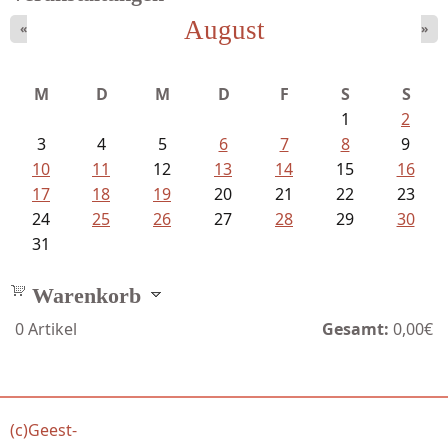
August
«
»
Struckmeyer, Ingeborg - Sprachlos...
M
D
M
D
F
S
S
1
2
3
4
5
6
7
8
9
10
11
12
13
14
15
16
17
18
19
20
21
22
23
24
25
26
27
28
29
30
31
Warenkorb
0
Artikel
Gesamt:
0,00€
(c)Geest-