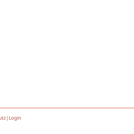
utz
|
Login