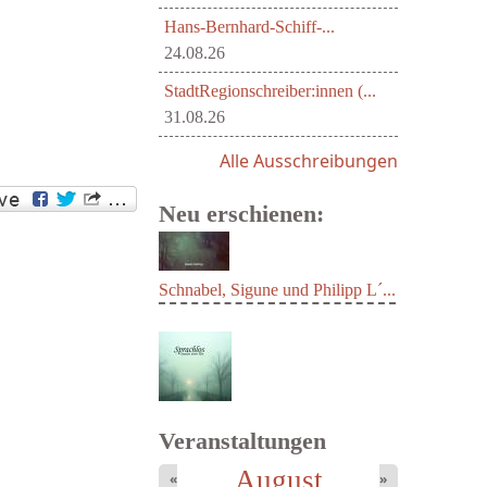
Hans-Bernhard-Schiff-...
24.08.26
StadtRegionschreiber:innen (...
31.08.26
Alle Ausschreibungen
Neu erschienen:
Schnabel, Sigune und Philipp L´...
Veranstaltungen
August
«
»