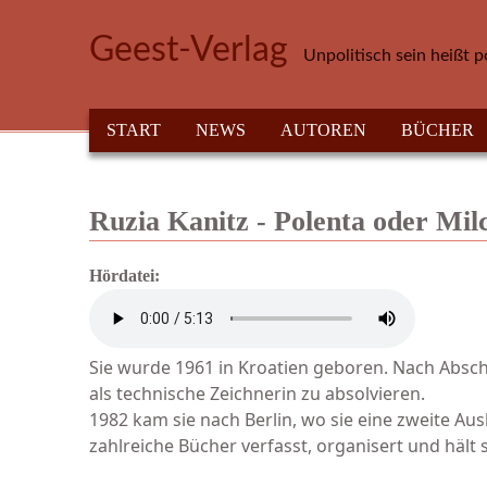
Direkt zum Inhalt
Geest-Verlag
Unpolitisch sein heißt p
HAUPTMENÜ
START
NEWS
AUTOREN
BÜCHER
Ruzia Kanitz - Polenta oder Mil
Hördatei:
Sie wurde 1961 in Kroatien geboren. Nach Absch
als technische Zeichnerin zu absolvieren.
1982 kam sie nach Berlin, wo sie eine zweite Aus
zahlreiche Bücher verfasst, organisert und hält