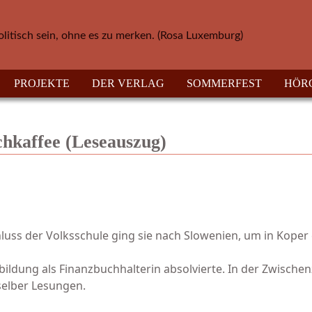
olitisch sein, ohne es zu merken. (Rosa Luxemburg)
PROJEKTE
DER VERLAG
SOMMERFEST
HÖR
chkaffee (Leseauszug)
luss der Volksschule ging sie nach Slowenien, um in Koper
bildung als Finanzbuchhalterin absolvierte. In der Zwischenz
 selber Lesungen.