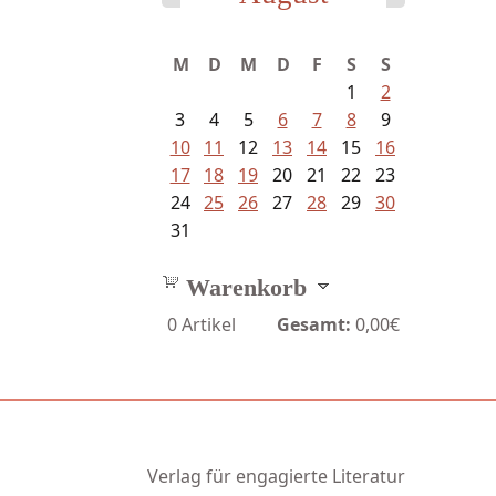
Struckmeyer, Ingeborg -
M
D
M
D
F
S
S
Sprachlos...
1
2
3
4
5
6
7
8
9
10
11
12
13
14
15
16
17
18
19
20
21
22
23
24
25
26
27
28
29
30
31
Warenkorb
0
Artikel
Gesamt:
0,00€
Verlag für engagierte Literatur