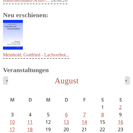
Hans-Bernhard-Schiff-...
24.08.26
Neu erschienen:
Meinhold, Gottfried - Lachverbot...
Veranstaltungen
August
«
»
M
D
M
D
F
S
S
1
2
3
4
5
6
7
8
9
10
11
12
13
14
15
16
17
18
19
20
21
22
23