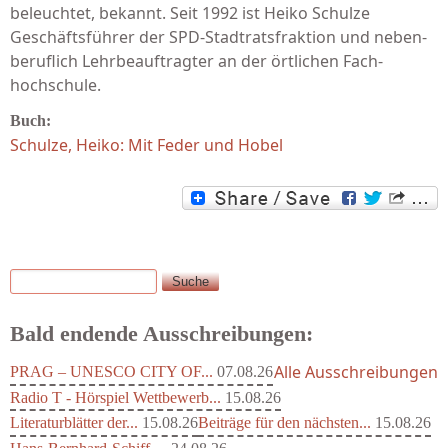
beleuchtet, bekannt. Seit 1992 ist Heiko Schulze
Geschäfts­führer der SPD-Stadtratsfraktion und neben­
beruflich Lehrbe­auftragter an der örtlichen Fach­
hochschule.
Buch:
Schulze, Heiko: Mit Feder und Hobel
Suche
Suchformular
Bald endende Ausschreibungen:
Alle Ausschreibungen
PRAG – UNESCO CITY OF...
07.08.26
Radio T - Hörspiel Wettbewerb...
15.08.26
Literaturblätter der...
15.08.26
Beiträge für den nächsten...
15.08.26