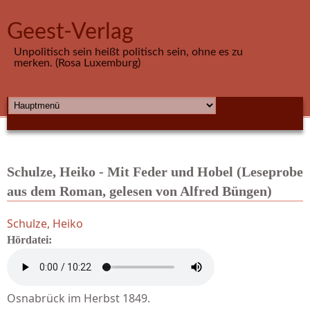
Direkt zum Inhalt
Geest-Verlag
Unpolitisch sein heißt politisch sein, ohne es zu
merken. (Rosa Luxemburg)
HAUPTMENÜ
Schulze, Heiko - Mit Feder und Hobel (Leseprobe
aus dem Roman, gelesen von Alfred Büngen)
Schulze, Heiko
Hördatei:
Osnabrück im Herbst 1849.