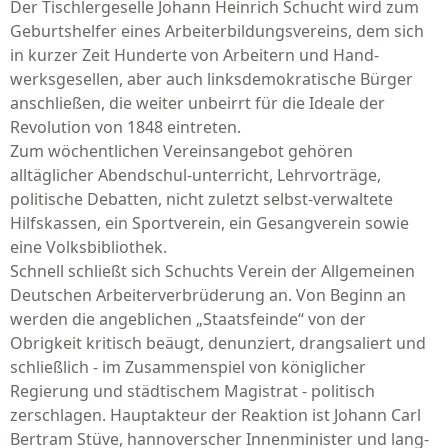
Der Tisch­­lergeselle Johann Heinrich Schucht wird zum
Geburtshelfer eines Ar­beiterbildungsvereins, dem sich
in kurzer Zeit Hunderte von Arbeitern und Hand­
werksgesellen, aber auch linksde­mo­kratische Bürger
an­schließen, die weiter unbeirrt für die Ideale der
Revolution von 1848 eintreten.
Zum wöchent­lichen Vereinsangebot gehören
alltäglicher Abendschul-unterricht, Lehr­vorträge,
politische Debatten, nicht zuletzt selbst-ver­waltete
Hilfskassen, ein Sportverein, ein Gesangverein sowie
eine Volks­bibliothek.
Schnell schließt sich Schuchts Verein der Allgemeinen
Deutschen Arbei­terverbrüderung an. Von Beginn an
werden die angeblichen „Staats­feinde“ von der
Obrigkeit kritisch beäugt, denun­ziert, drangsaliert und
schließlich - im Zusammenspiel von königlicher
Regierung und städti­schem Magistrat - politisch
zerschlagen. Haupt­akteur der Reaktion ist Johann Carl
Bertram Stüve, hannoverscher Innenminister und lang­