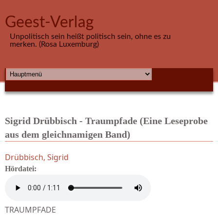
Direkt zum Inhalt
Geest-Verlag
Unpolitisch sein heißt politisch sein, ohne es zu
merken. (Rosa Luxemburg)
HAUPTMENÜ
Sigrid Drübbisch - Traumpfade (Eine Leseprobe
aus dem gleichnamigen Band)
Drübbisch, Sigrid
Hördatei:
TRAUMPFADE