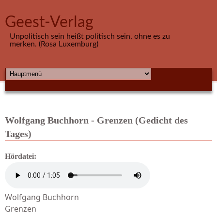
Direkt zum Inhalt
Geest-Verlag
Unpolitisch sein heißt politisch sein, ohne es zu
merken. (Rosa Luxemburg)
HAUPTMENÜ
Wolfgang Buchhorn - Grenzen (Gedicht des
Tages)
Hördatei:
Wolfgang Buchhorn
Grenzen