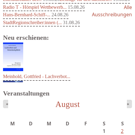
Alle
Radio T - Hörspiel Wettbewerb...
15.08.26
Ausschreibungen
Hans-Bernhard-Schiff-...
24.08.26
StadtRegionschreiber:innen (...
31.08.26
Neu erschienen:
Meinhold, Gottfried - Lachverbot...
Veranstaltungen
August
«
»
M
D
M
D
F
S
S
1
2