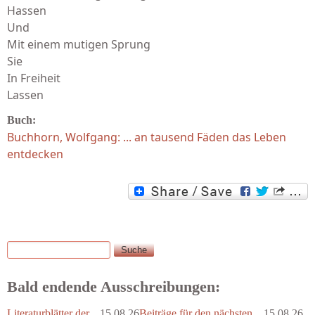
Hassen
Und
Mit einem mutigen Sprung
Sie
In Freiheit
Lassen
Buch:
Buchhorn, Wolfgang: ... an tausend Fäden das Leben
entdecken
Suche
Suchformular
Bald endende Ausschreibungen:
Literaturblätter der...
15.08.26
Beiträge für den nächsten...
15.08.26