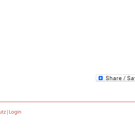
utz
|
Login