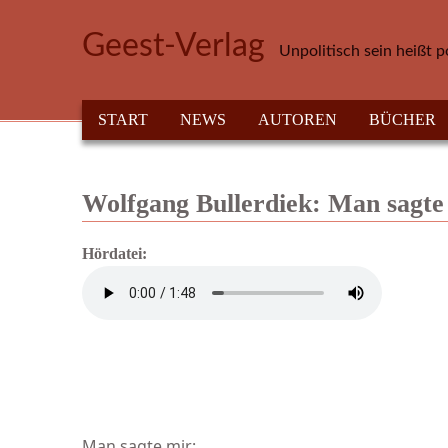
Direkt zum Inhalt
Geest-Verlag
Unpolitisch sein heißt p
HAUPTMENÜ
START
NEWS
AUTOREN
BÜCHER
Wolfgang Bullerdiek: Man sagte 
Hördatei:
Man sagte mir: