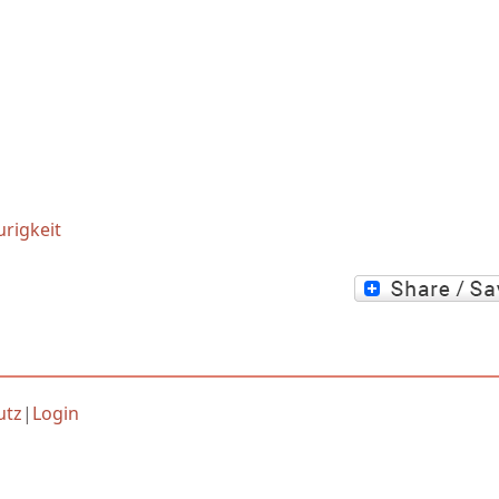
urigkeit
utz
|
Login