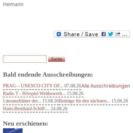
Heimann
Suche
Suchformular
Bald endende Ausschreibungen:
Alle Ausschreibungen
PRAG – UNESCO CITY OF...
07.08.26
Radio T - Hörspiel Wettbewerb...
15.08.26
Literaturblätter der...
15.08.26
Beiträge für den nächsten...
15.08.26
Hans-Bernhard-Schiff-...
24.08.26
Neu erschienen: