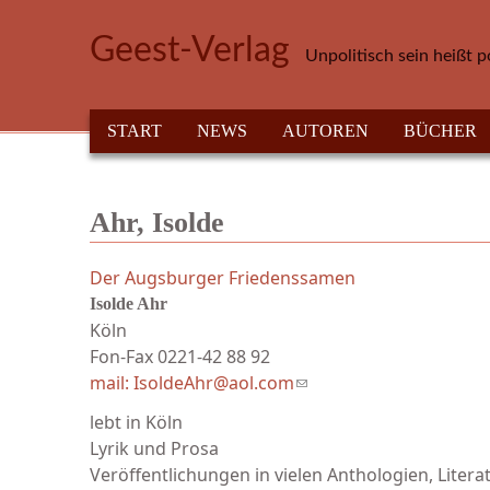
Direkt zum Inhalt
Geest-Verlag
Unpolitisch sein heißt p
HAUPTMENÜ
START
NEWS
AUTOREN
BÜCHER
Ahr, Isolde
Der Augsburger Friedenssamen
Isolde Ahr
Köln
Fon-Fax 0221-42 88 92
mail: IsoldeAhr@aol.com
(link sends e-mail)
lebt in Köln
Lyrik und Prosa
Veröffentlichungen in vielen Anthologien, Liter