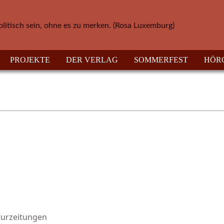
olitisch sein, ohne es zu merken. (Rosa Luxemburg)
PROJEKTE
DER VERLAG
SOMMERFEST
HÖR
aturzeitungen