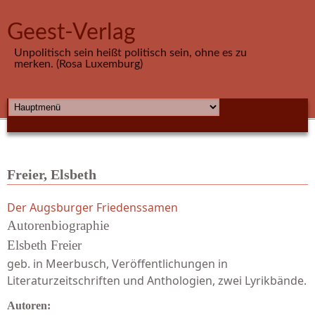
Direkt zum Inhalt
Geest-Verlag
Unpolitisch sein heißt politisch sein, ohne es zu
merken. (Rosa Luxemburg)
HAUPTMENÜ
Freier, Elsbeth
Der Augsburger Friedenssamen
Autorenbiographie
Elsbeth Freier
geb. in Meerbusch, Veröffentlichungen in
Literaturzeitschriften und Anthologien, zwei Lyrikbände.
Autoren: