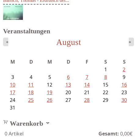
Bartsch, Thomas - Erdrutsch der...
Veranstaltungen
August
«
»
Sigune Schnabel und Philipp...
M
D
M
D
F
S
S
1
2
3
4
5
6
7
8
9
10
11
12
13
14
15
16
17
18
19
20
21
22
23
24
25
26
27
28
29
30
31
Warenkorb
0
Artikel
Gesamt:
0,00€