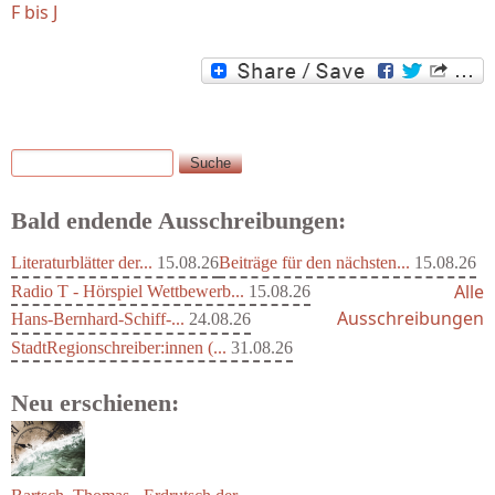
F bis J
Suche
Suchformular
Bald endende Ausschreibungen:
Literaturblätter der...
15.08.26
Beiträge für den nächsten...
15.08.26
Alle
Radio T - Hörspiel Wettbewerb...
15.08.26
Ausschreibungen
Hans-Bernhard-Schiff-...
24.08.26
StadtRegionschreiber:innen (...
31.08.26
Neu erschienen: