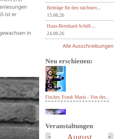
orenlesungen
Beiträge für den nächsten...
5 ist er
15.08.26
Hans-Bernhard-Schiff-...
fgewachsen in
24.08.26
Alle Ausschreibungen
Neu erschienen:
Fischer, Frank Maria - Von der...
Veranstaltungen
August
«
»