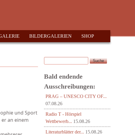
GALERIE
BILDERGALERIEN
SHOP
Suche
Suchformular
Bald endende
Ausschreibungen:
PRAG – UNESCO CITY OF...
07.08.26
sophie und Sport
Radio T - Hörspiel
e er an einem
Wettbewerb...
15.08.26
Literaturblätter der...
15.08.26
r mehrerer