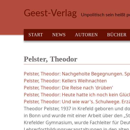
Direkt zum Inhalt
Geest-Verlag
Unpolitisch sein heißt p
HAUPTMENÜ
START
NEWS
AUTOREN
BÜCHER
Pelster, Theodor
Pelster, Theodor: Nachgeholte Begegnungen. Spä
Pelster, Theodor: Kellers Weihnachten
Pelster, Theodor: Die Reise nach 'drüben'
Pelster, Theodor: Heute hatte ich noch kein Glüc
Pelster, Theodor: Und wie war's. Schulwege. Er
Theodor Pelster, 1937 in Krefeld geboren und d
in Bonn und wurde mit einer Arbeit über den „Sti
Krefelder Gymnasium, wurde Fachleiter für Deu
Lehrerfortbildungsveranstaltungen in den alt