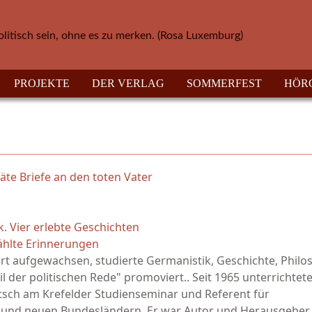
olitisch sein, ohne es zu merken. (Rosa Luxemburg)
PROJEKTE
DER VERLAG
SOMMERFEST
HÖR
te Briefe an den toten Vater
k. Vier erlebte Geschichten
zählte Erinnerungen
ort aufgewachsen, studierte Germanistik, Geschichte, Philo
l der politischen Rede" promoviert.. Seit 1965 unterrichtet
tsch am Krefelder Studienseminar und Referent für
en und neuen Bundesländern. Er war Autor und Herausgebe