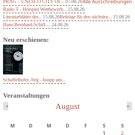
Alle Ausschreibungen
PRAG – UNESCO CITY OF...
07.08.26
Radio T - Hörspiel Wettbewerb...
15.08.26
Literaturblätter der...
15.08.26
Beiträge für den nächsten...
15.08.26
Hans-Bernhard-Schiff-...
24.08.26
Neu erschienen:
Schaffelhofer, Jörg - knapp am...
Veranstaltungen
August
«
»
M
D
M
D
F
S
S
1
2