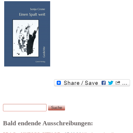
Suche
Suchformular
Bald endende Ausschreibungen: