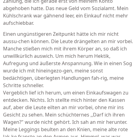
Zahlung, die ich gerade erst von meinem Konto
abgehoben hatte. Das neue Geld vom Sozialamt. Mein
Kühlschrank war gähnend leer, ein Einkauf nicht mehr
aufschiebbar.
Einen ungünstigeren Zeitpunkt hätte ich mir nicht
aussu-chen können. Die Leute drängelten an mir vorbei.
Manche stießen mich mit ihrem Körper an, so daß ich
unwillkürlich auswich. Um mich herum Hektik,
Aufregung und äußerste Anspannung. Wie in einen Sog
wurde ich mit hineingezo-gen, meine sonst
bedächtigen, überlegten Handlungen fah-rig, meine
Schritte schneller.
Vergeblich lief ich herum, um einen Einkaufswagen zu
entdecken. Nichts. Ich stellte mich hinter den Kassen
auf, aber die Leute eilten an mir vorbei, ohne mir ins
Gesicht zu sehen. Mein schüchternes ,,Darf ich ihren
Wagen?" wurde nicht gehört. Ich sah an mir herunter.
Meine Leggings beulten an den Knien, meine alte rote
Jak-ke franste an den Armen aus. Himmel, was war