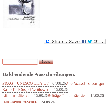
Suche
Suchformular
Bald endende Ausschreibungen:
Alle Ausschreibungen
PRAG – UNESCO CITY OF...
07.08.26
Radio T - Hörspiel Wettbewerb...
15.08.26
Literaturblätter der...
15.08.26
Beiträge für den nächsten...
15.08.26
Hans-Bernhard-Schiff-...
24.08.26