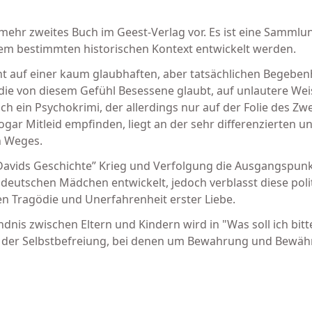
unmehr zweites Buch im Geest-Verlag vor. Es ist eine Sammlu
inem bestimmten historischen Kontext entwickelt werden.
 auf einer kaum glaubhaften, aber tatsächlichen Begebenh
r die von diesem Gefühl Besessene glaubt, auf unlautere We
h ein Psychokrimi, der allerdings nur auf der Folie des Zw
ogar Mitleid empfinden, liegt an der sehr differenzierten 
n Weges.
 Davids Geschichte” Krieg und Verfolgung die Ausgangspun
 deutschen Mädchen entwickelt, jedoch verblasst diese poli
n Tragödie und Unerfahrenheit erster Liebe.
dnis zwischen Eltern und Kindern wird in "Was soll ich bitt
der Selbstbefreiung, bei denen um Bewahrung und Bewähr