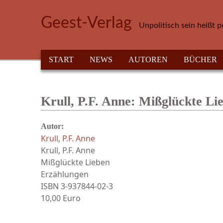
Direkt zum Inhalt
Geest-Verlag
Unpolitisch sein heißt p
HAUPTMENÜ
START
NEWS
AUTOREN
BÜCHER
Krull, P.F. Anne: Mißglückte Li
Autor:
Krull, P.F. Anne
Krull, P.F. Anne
Mißglückte Lieben
Erzählungen
ISBN 3-937844-02-3
10,00 Euro