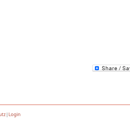
utz
|
Login