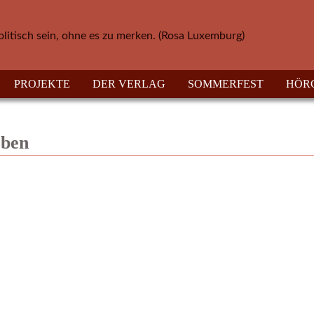
olitisch sein, ohne es zu merken. (Rosa Luxemburg)
PROJEKTE
DER VERLAG
SOMMERFEST
HÖR
eben