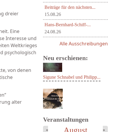
Beiträge für den nächsten...
ng dreier
15.08.26
Hans-Bernhard-Schiff-...
eit. Eine
24.08.26
ise Interesse und
Alle Ausschreibungen
eiten Weltkrieges
und psychologisch
Neu erschienen:
kte, von denen
tische
en”
Sigune Schnabel und Philipp...
ung alter
Veranstaltungen
August
«
»