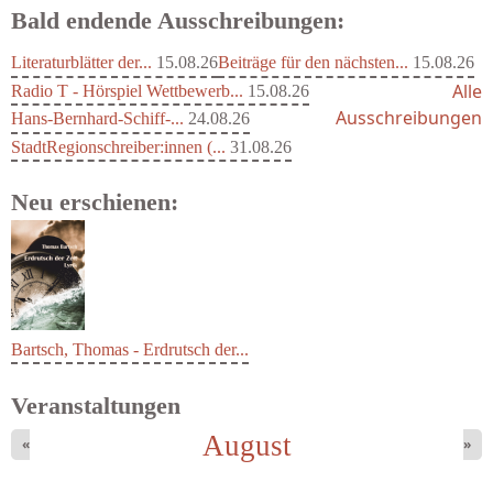
Bald endende Ausschreibungen:
Literaturblätter der...
15.08.26
Beiträge für den nächsten...
15.08.26
Alle
Radio T - Hörspiel Wettbewerb...
15.08.26
Ausschreibungen
Hans-Bernhard-Schiff-...
24.08.26
StadtRegionschreiber:innen (...
31.08.26
Neu erschienen:
Bartsch, Thomas - Erdrutsch der...
Veranstaltungen
August
«
»