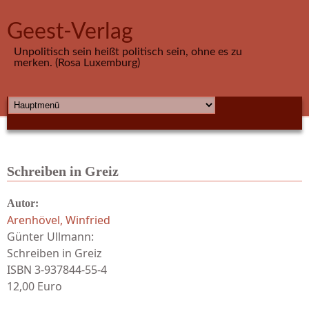
Direkt zum Inhalt
Geest-Verlag
Unpolitisch sein heißt politisch sein, ohne es zu
merken. (Rosa Luxemburg)
HAUPTMENÜ
Schreiben in Greiz
Autor:
Arenhövel, Winfried
Günter Ullmann:
Schreiben in Greiz
ISBN 3-937844-55-4
12,00 Euro