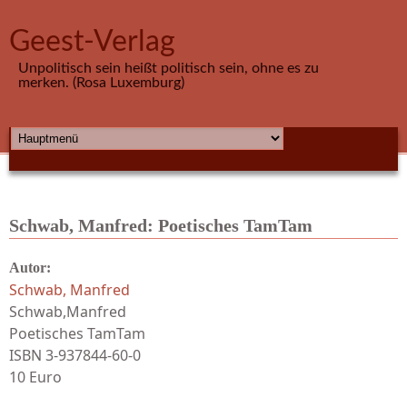
Direkt zum Inhalt
Geest-Verlag
Unpolitisch sein heißt politisch sein, ohne es zu
merken. (Rosa Luxemburg)
HAUPTMENÜ
Schwab, Manfred: Poetisches TamTam
Autor:
Schwab, Manfred
Schwab,Manfred
Poetisches TamTam
ISBN 3-937844-60-0
10 Euro