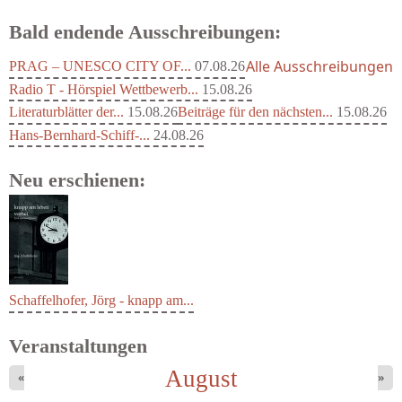
Bald endende Ausschreibungen:
Alle Ausschreibungen
PRAG – UNESCO CITY OF...
07.08.26
Radio T - Hörspiel Wettbewerb...
15.08.26
Literaturblätter der...
15.08.26
Beiträge für den nächsten...
15.08.26
Hans-Bernhard-Schiff-...
24.08.26
Neu erschienen:
Schaffelhofer, Jörg - knapp am...
Veranstaltungen
August
«
»