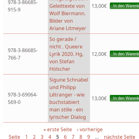
978-3-86685-
Geleittexte von
13,00€
915-9
Wolf Biermann.
Bilder von
Ariane Litmeyer
So gerade /
nicht . Queere
978-3-86685-
Lyrik 2020. Hg,
12,00€
766-7
von Stefan
Hölscher
Sigune Schnabel
und Philipp
978-3-69064-
Létranger - wie
13,00€
569-0
buchstabiert
man stille - ein
lyrischer Dialog
« erste Seite
‹ vorherige
Seiten
Seite
1
2
3
4
5
6
7
8
9
…
nächste Seite