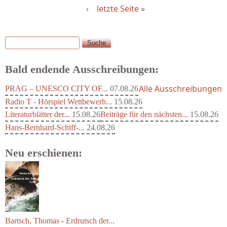
›
letzte Seite »
Suche
Suchformular
Bald endende Ausschreibungen:
Alle Ausschreibungen
PRAG – UNESCO CITY OF...
07.08.26
Radio T - Hörspiel Wettbewerb...
15.08.26
Literaturblätter der...
15.08.26
Beiträge für den nächsten...
15.08.26
Hans-Bernhard-Schiff-...
24.08.26
Neu erschienen:
Bartsch, Thomas - Erdrutsch der...