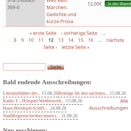
978-3-86685-
Welt kein
12,00€
369-0
Märchen.
Gedichte und
kurze Prosa
« erste Seite
‹ vorherige Seite
…
Seiten
8
9
10
11
12
13
14
15
16
…
nächste
Seite ›
letzte Seite »
Suche
Suchformular
Bald endende Ausschreibungen:
Literaturblätter der...
15.08.26
Beiträge für den nächsten...
15.08.26
Alle
Radio T - Hörspiel Wettbewerb...
15.08.26
Ausschreibungen
Hans-Bernhard-Schiff-...
24.08.26
StadtRegionschreiber:innen (...
31.08.26
Neu erschienen: