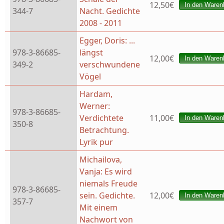
12,50€
344-7
Nacht. Gedichte
2008 - 2011
Egger, Doris: ...
978-3-86685-
längst
12,00€
349-2
verschwundene
Vögel
Hardam,
Werner:
978-3-86685-
Verdichtete
11,00€
350-8
Betrachtung.
Lyrik pur
Michailova,
Vanja: Es wird
niemals Freude
978-3-86685-
sein. Gedichte.
12,00€
357-7
Mit einem
Nachwort von