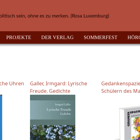
olitisch sein, ohne es zu merken. (Rosa Luxemburg)
PROJEKTE
DER VERLAG
SOMMERFEST
HÖR
che Uhren
Galler, Irmgard: Lyrische
Gedankenspazie
Freude. Gedichte
Schülern des Max