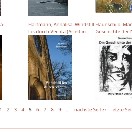
a-
Hartmann, Annalisa: Windstill
Haunschild, Mar
los durch Vechta (Artist in...
Geschichte der 
1
2
3
4
5
6
7
8
9
…
nächste Seite ›
letzte Sei