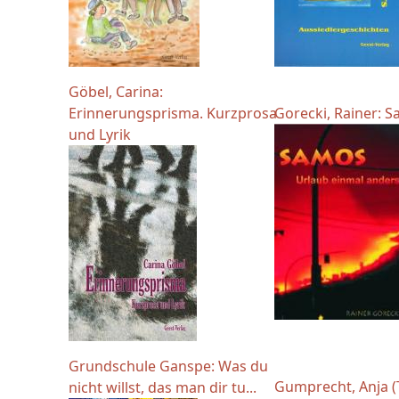
Göbel, Carina:
Erinnerungsprisma. Kurzprosa
Gorecki, Rainer: 
und Lyrik
Grundschule Ganspe: Was du
Gumprecht, Anja (
nicht willst, das man dir tu...