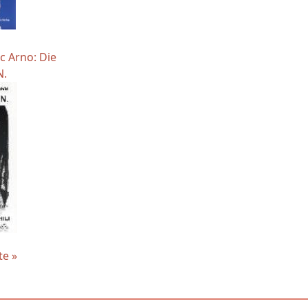
c Arno: Die
N.
te »