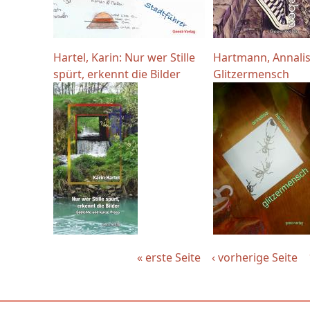
Hartel, Karin: Nur wer Stille
Hartmann, Annalis
spürt, erkennt die Bilder
Glitzermensch
« erste Seite
‹ vorherige Seite
Seiten