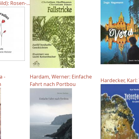
ld): Rosen-...
a -
Hardam, Werner: Einfache
Hardecker, Karl:
n
Fahrt nach Portbou