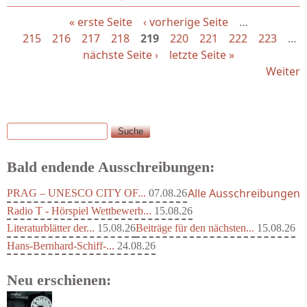
« erste Seite
‹ vorherige Seite
…
Seiten
215
216
217
218
219
220
221
222
223
…
nächste Seite ›
letzte Seite »
Weiter
Suche
Suchformular
Bald endende Ausschreibungen:
Alle Ausschreibungen
PRAG – UNESCO CITY OF...
07.08.26
Radio T - Hörspiel Wettbewerb...
15.08.26
Literaturblätter der...
15.08.26
Beiträge für den nächsten...
15.08.26
Hans-Bernhard-Schiff-...
24.08.26
Neu erschienen: