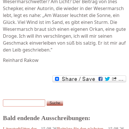
Wesermarschwetter? Am Licht? Der Beitrag von Ines
Schepker, einer Autorin, die wieder in der Wesermarsch
lebt, legt es nahe: „Am Wasser leuchtet die Sonne, ein
Glück. Viel Wind ist im Sand, es gibt einen Sturm. Die
Wesermarsch braut sich einen eigenen Orkan, eine gute
Droge. Ich will ihn verschlingen, ich will mir seinen
Geschmack einverleiben von süß bis salzig. Er ist mir auf
den Leib geschrieben.”
Reinhard Rakow
Suche
Suchformular
Bald endende Ausschreibungen:
Literaturblätter der...
15.08.26
Beiträge für den nächsten...
15.08.26