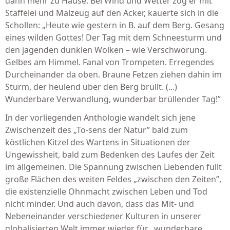
dann mehr zu Hause. Bei Wind und Wetter zog er mit
Staffelei und Malzeug auf den Acker, kauerte sich in die
Schollen: „Heute wie gestern in B. auf dem Berg. Gesang
eines wilden Gottes! Der Tag mit dem Schneesturm und
den jagenden dunklen Wolken – wie Verschwörung.
Gelbes am Himmel. Fanal von Trompeten. Erregendes
Durcheinander da oben. Braune Fetzen ziehen dahin im
Sturm, der heulend über den Berg brüllt. (...)
Wunderbare Verwandlung, wunderbar brüllender Tag!”
In der vorliegenden Anthologie wandelt sich jene
Zwischenzeit des „To-sens der Natur” bald zum
köstlichen Kitzel des Wartens in Situationen der
Ungewissheit, bald zum Bedenken des Laufes der Zeit
im allgemeinen. Die Spannung zwischen Liebenden füllt
große Flächen des weiten Feldes „zwischen den Zeiten”,
die existenzielle Ohnmacht zwischen Leben und Tod
nicht minder. Und auch davon, dass das Mit- und
Nebeneinander verschiedener Kulturen in unserer
globalisierten Welt immer wieder für „wunderbare