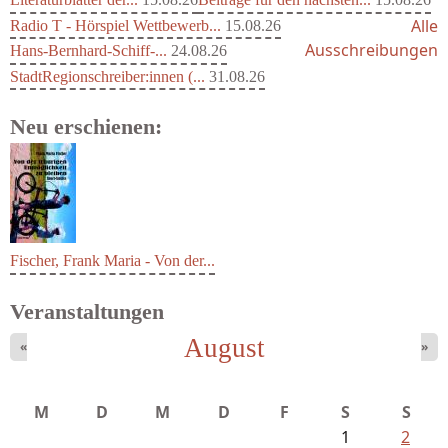
Alle
Radio T - Hörspiel Wettbewerb...
15.08.26
Ausschreibungen
Hans-Bernhard-Schiff-...
24.08.26
StadtRegionschreiber:innen (...
31.08.26
Neu erschienen:
Fischer, Frank Maria - Von der...
Veranstaltungen
August
«
»
M
D
M
D
F
S
S
1
2