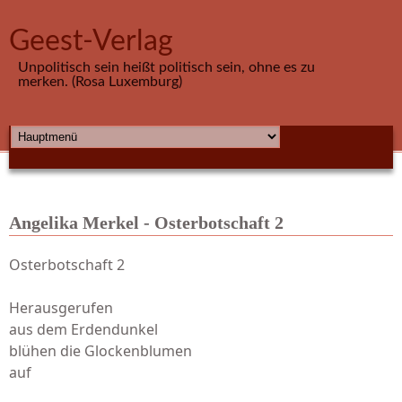
Direkt zum Inhalt
Geest-Verlag
Unpolitisch sein heißt politisch sein, ohne es zu
merken. (Rosa Luxemburg)
HAUPTMENÜ
Angelika Merkel - Osterbotschaft 2
Osterbotschaft 2
Herausgerufen
aus dem Erdendunkel
blühen die Glockenblumen
auf