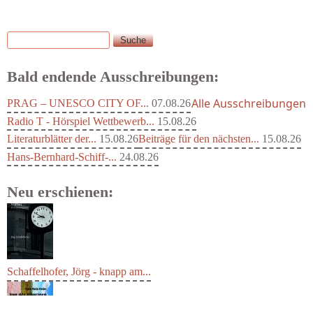
Suche
Suchformular
Bald endende Ausschreibungen:
Alle Ausschreibungen
PRAG – UNESCO CITY OF...
07.08.26
Radio T - Hörspiel Wettbewerb...
15.08.26
Literaturblätter der...
15.08.26
Beiträge für den nächsten...
15.08.26
Hans-Bernhard-Schiff-...
24.08.26
Neu erschienen:
Schaffelhofer, Jörg - knapp am...