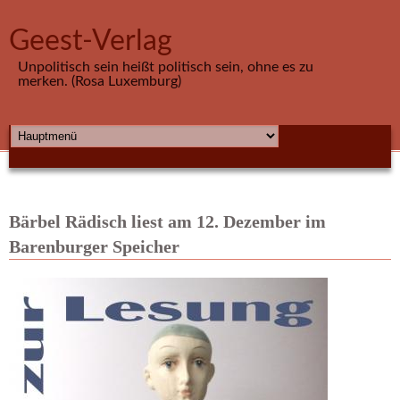
Direkt zum Inhalt
Geest-Verlag
Unpolitisch sein heißt politisch sein, ohne es zu
merken. (Rosa Luxemburg)
HAUPTMENÜ
Bärbel Rädisch liest am 12. Dezember im
Barenburger Speicher