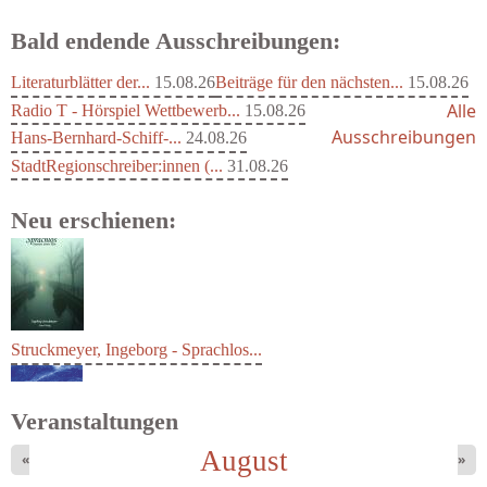
Bald endende Ausschreibungen:
Literaturblätter der...
15.08.26
Beiträge für den nächsten...
15.08.26
Alle
Radio T - Hörspiel Wettbewerb...
15.08.26
Ausschreibungen
Hans-Bernhard-Schiff-...
24.08.26
StadtRegionschreiber:innen (...
31.08.26
Neu erschienen:
Struckmeyer, Ingeborg - Sprachlos...
Veranstaltungen
August
«
»