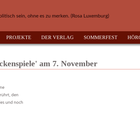
olitisch sein, ohne es zu merken. (Rosa Luxemburg)
PROJEKTE
DER VERLAG
SOMMERFEST
HÖR
ckenspiele' am 7. November
ine
rührt, den
les und noch