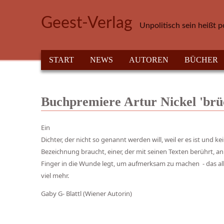
Direkt zum Inhalt
Geest-Verlag
Unpolitisch sein heißt p
HAUPTMENÜ
START
NEWS
AUTOREN
BÜCHER
Buchpremiere Artur Nickel 'brü
Ein
Dichter, der nicht so genannt werden will, weil er es ist und ke
Bezeichnung braucht, einer, der mit seinen Texten berührt, an
Finger in die Wunde legt, um aufmerksam zu machen - das al
viel mehr.
Gaby G- Blattl (Wiener Autorin)