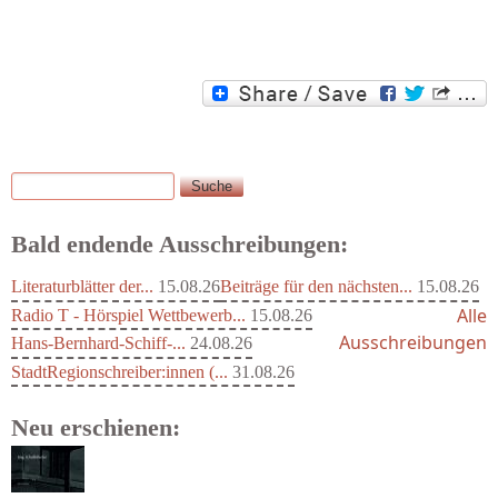
Suche
Suchformular
Bald endende Ausschreibungen:
Literaturblätter der...
15.08.26
Beiträge für den nächsten...
15.08.26
Alle
Radio T - Hörspiel Wettbewerb...
15.08.26
Ausschreibungen
Hans-Bernhard-Schiff-...
24.08.26
StadtRegionschreiber:innen (...
31.08.26
Neu erschienen: