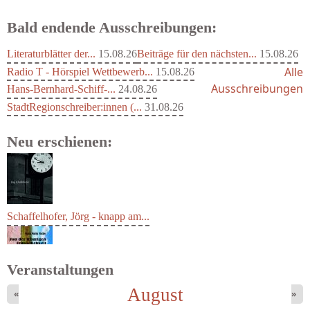
Bald endende Ausschreibungen:
Literaturblätter der...
15.08.26
Beiträge für den nächsten...
15.08.26
Alle
Radio T - Hörspiel Wettbewerb...
15.08.26
Ausschreibungen
Hans-Bernhard-Schiff-...
24.08.26
StadtRegionschreiber:innen (...
31.08.26
Neu erschienen:
Schaffelhofer, Jörg - knapp am...
Veranstaltungen
August
«
»