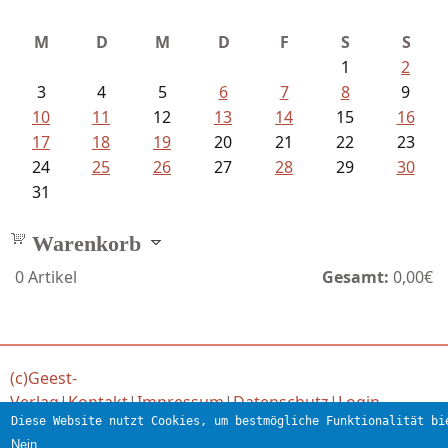
Fischer, Frank Maria - Von der...
M
D
M
D
F
S
S
1
2
3
4
5
6
7
8
9
10
11
12
13
14
15
16
17
18
19
20
21
22
23
24
25
26
27
28
29
30
31
Warenkorb
0
Artikel
Gesamt:
0,00€
(c)Geest-
Verlag
|
Kontakt
|
Impressum
|
Datenschutz
|
Login
Diese Website nutzt Cookies, um bestmögliche Funktionalität bi
Verlag für engagierte Literatur
Nein