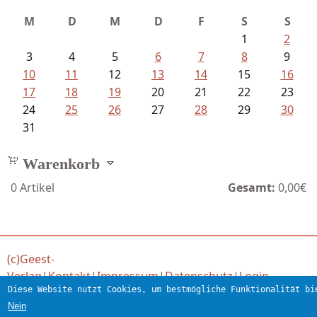
Goetze, Christina - Ade, du schöne...
M
D
M
D
F
S
S
1
2
3
4
5
6
7
8
9
10
11
12
13
14
15
16
17
18
19
20
21
22
23
24
25
26
27
28
29
30
31
Warenkorb
0
Artikel
Gesamt:
0,00€
(c)Geest-
Verlag
|
Kontakt
|
Impressum
|
Datenschutz
|
Login
Diese Website nutzt Cookies, um bestmögliche Funktionalität bi
Verlag für engagierte Literatur
Nein