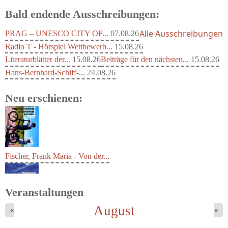
Bald endende Ausschreibungen:
Alle Ausschreibungen
PRAG – UNESCO CITY OF...
07.08.26
Radio T - Hörspiel Wettbewerb...
15.08.26
Literaturblätter der...
15.08.26
Beiträge für den nächsten...
15.08.26
Hans-Bernhard-Schiff-...
24.08.26
Neu erschienen:
Fischer, Frank Maria - Von der...
Veranstaltungen
August
«
»