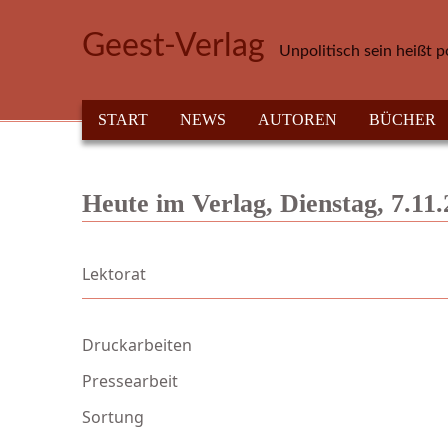
Direkt zum Inhalt
Geest-Verlag
Unpolitisch sein heißt p
HAUPTMENÜ
START
NEWS
AUTOREN
BÜCHER
Heute im Verlag, Dienstag, 7.11
Lektorat
Druckarbeiten
Pressearbeit
Sortung