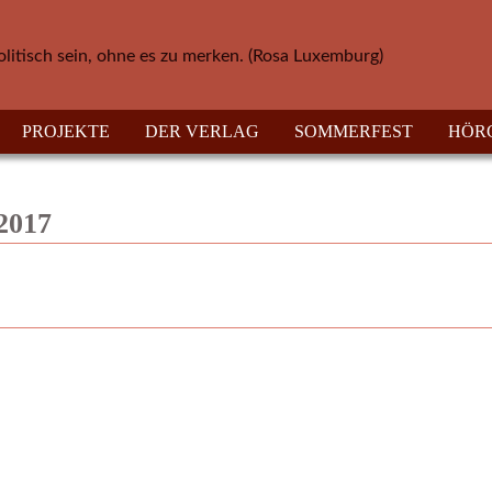
olitisch sein, ohne es zu merken. (Rosa Luxemburg)
PROJEKTE
DER VERLAG
SOMMERFEST
HÖR
.2017