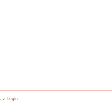
utz
|
Login