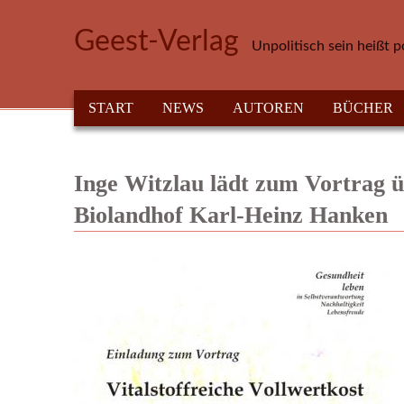
Direkt zum Inhalt
Geest-Verlag
Unpolitisch sein heißt p
HAUPTMENÜ
START
NEWS
AUTOREN
BÜCHER
Inge Witzlau lädt zum Vortrag üb
Biolandhof Karl-Heinz Hanken