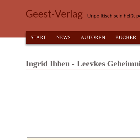
Direkt zum Inhalt
Geest-Verlag
Unpolitisch sein heißt p
HAUPTMENÜ
START
NEWS
AUTOREN
BÜCHER
Ingrid Ihben - Leevkes Geheimni