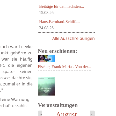
Beiträge für den nächsten...
15.08.26
Hans-Bernhard-Schiff-...
24.08.26
Alle Ausschreibungen
doch war Leevke
Neu erschienen:
punkt gehörte zu
 war sie häufig
it, die eigenen
 später keinen
assen
, dachte sie,
, zumal er in die
Fischer, Frank Maria - Von der...
…"
d eine Warnung
Veranstaltungen
rhaft erzählt.
August
«
»