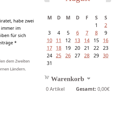
M
D
M
D
F
S
S
ratet, habe zwei
1
2
h immer im
3
4
5
6
7
8
9
iben für sich
10
11
12
13
14
15
16
iträge *
17
18
19
20
21
22
23
24
25
26
27
28
29
30
mden dem Zweiten
31
ernen Ländern.
Warenkorb
0
Artikel
Gesamt:
0,00€