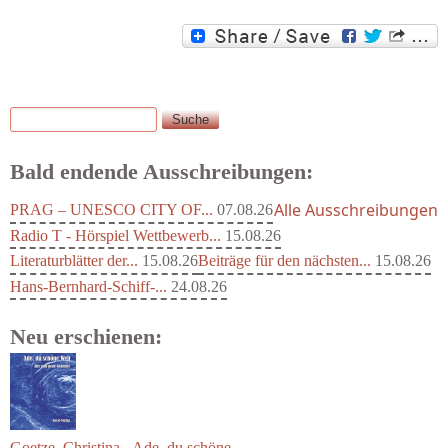
Suche
Suchformular
Bald endende Ausschreibungen:
Alle Ausschreibungen
PRAG – UNESCO CITY OF...
07.08.26
Radio T - Hörspiel Wettbewerb...
15.08.26
Literaturblätter der...
15.08.26
Beiträge für den nächsten...
15.08.26
Hans-Bernhard-Schiff-...
24.08.26
Neu erschienen: