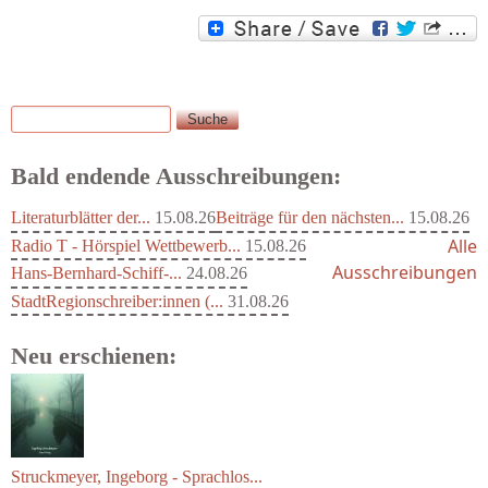
Suche
Suchformular
Bald endende Ausschreibungen:
Literaturblätter der...
15.08.26
Beiträge für den nächsten...
15.08.26
Alle
Radio T - Hörspiel Wettbewerb...
15.08.26
Ausschreibungen
Hans-Bernhard-Schiff-...
24.08.26
StadtRegionschreiber:innen (...
31.08.26
Neu erschienen: