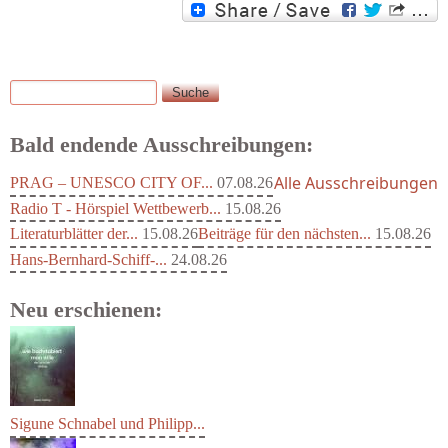
Suche
Suchformular
Bald endende Ausschreibungen:
Alle Ausschreibungen
PRAG – UNESCO CITY OF...
07.08.26
Radio T - Hörspiel Wettbewerb...
15.08.26
Literaturblätter der...
15.08.26
Beiträge für den nächsten...
15.08.26
Hans-Bernhard-Schiff-...
24.08.26
Neu erschienen:
Sigune Schnabel und Philipp...