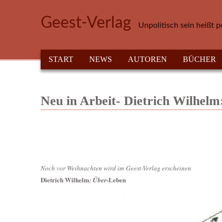
Direkt zum Inhalt
Geest-Verlag
Unpolitisch sein heißt p
HAUPTMENÜ
START
NEWS
AUTOREN
BÜCHER
Neu in Arbeit- Dietrich Wilhel
Noch vor Weihnachten wird im Geest-Verlag erscheinen
Dietrich Wilhelm
Leben
: Über-