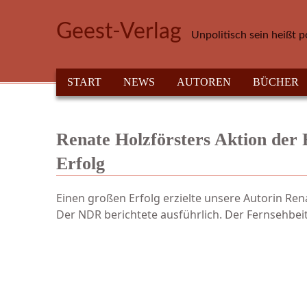
Direkt zum Inhalt
Geest-Verlag
Unpolitisch sein heißt p
HAUPTMENÜ
START
NEWS
AUTOREN
BÜCHER
Renate Holzförsters Aktion der 
Erfolg
Einen großen Erfolg erzielte unsere Autorin Ren
Der NDR berichtete ausführlich. Der Fernsehbei