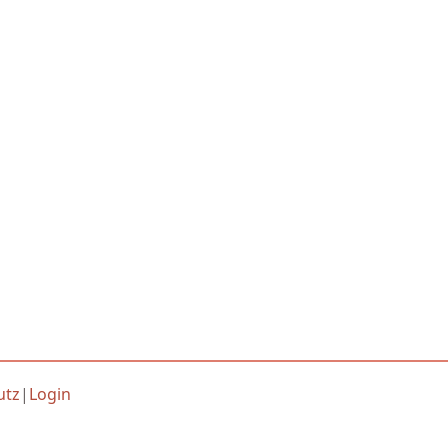
utz
|
Login