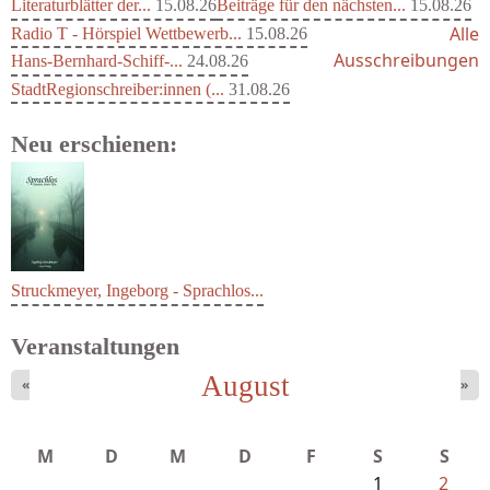
Literaturblätter der...
15.08.26
Beiträge für den nächsten...
15.08.26
Alle
Radio T - Hörspiel Wettbewerb...
15.08.26
Ausschreibungen
Hans-Bernhard-Schiff-...
24.08.26
StadtRegionschreiber:innen (...
31.08.26
Neu erschienen:
Struckmeyer, Ingeborg - Sprachlos...
Veranstaltungen
August
«
»
M
D
M
D
F
S
S
1
2