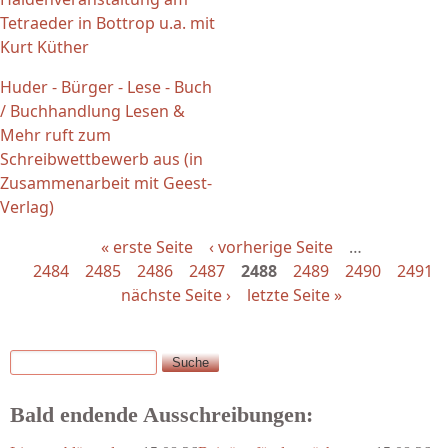
Tetraeder in Bottrop u.a. mit
Kurt Küther
Huder - Bürger - Lese - Buch
/ Buchhandlung Lesen &
Mehr ruft zum
Schreibwettbewerb aus (in
Zusammenarbeit mit Geest-
Verlag)
« erste Seite
‹ vorherige Seite
…
2484
2485
2486
2487
2488
2489
2490
2491
nächste Seite ›
letzte Seite »
Suche
Suchformular
Bald endende Ausschreibungen: