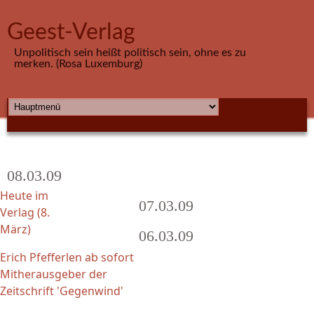
Direkt zum Inhalt
Geest-Verlag
Unpolitisch sein heißt politisch sein, ohne es zu
merken. (Rosa Luxemburg)
HAUPTMENÜ
08.03.09
Heute im
07.03.09
Verlag (8.
März)
06.03.09
Erich Pfefferlen ab sofort
Mitherausgeber der
Zeitschrift 'Gegenwind'